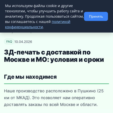
Мы используем файлы cookie и другие
3D
ZIPPER
📚 Статьи
📨 Телеграм
технологии, чтобы улучшить работу сайта и
аналитику. Продолжая пользоваться сайтом,
Принять
вы соглашаетесь с нашей
политикой
конфиденциальности
.
Главная
→
База знаний
→ 3Д-печать с доставкой по Москве и
МО: условия и сроки
10.04.2026
FAQ
3Д-печать с доставкой по
Москве и МО: условия и сроки
Где мы находимся
Наше производство расположено в Пушкино (25
км от МКАД). Это позволяет нам оперативно
доставлять заказы по всей Москве и области.