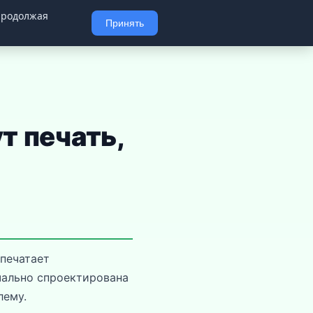
 Продолжая
📚 Статьи
📨 Телеграм
Принять
т печать,
апечатает
ачально спроектирована
лему.