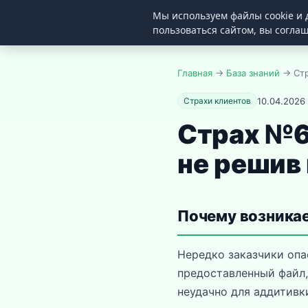
Мы используем файлы cookie и 
3D
ZIPPER
пользоваться сайтом, вы согла
Главная
→
База знаний
→ Стр
10.04.2026
Страхи клиентов
Страх №6
не решив
Почему возникае
Нередко заказчики опа
предоставленный файл,
неудачно для аддитивки