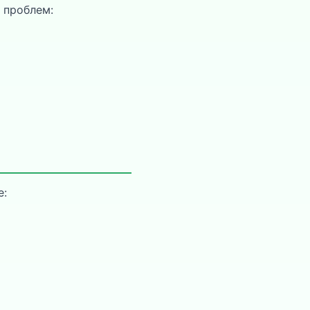
 проблем:
е: