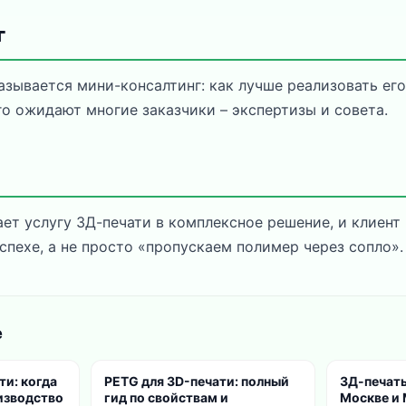
г
азывается мини-консалтинг: как лучше реализовать ег
го ожидают многие заказчики – экспертизы и совета.
ет услугу 3Д-печати в комплексное решение, и клиент 
спехе, а не просто «пропускаем полимер через сопло».
е
ти: когда
PETG для 3D-печати: полный
3Д-печать
изводство
гид по свойствам и
Москве и 