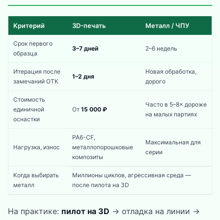
Критерий
3D-печать
Металл / ЧПУ
Срок первого
3–7 дней
2–6 недель
образца
Итерация после
Новая обработка,
1–2 дня
замечаний ОТК
дорого
Стоимость
Часто в 5–8× дороже
единичной
От
15 000 ₽
на малых партиях
оснастки
PA6-CF,
Максимальная для
Нагрузка, износ
металлопорошковые
серии
композиты
Когда выбирать
Миллионы циклов, агрессивная среда —
металл
после пилота на 3D
На практике:
пилот на 3D
→ отладка на линии →