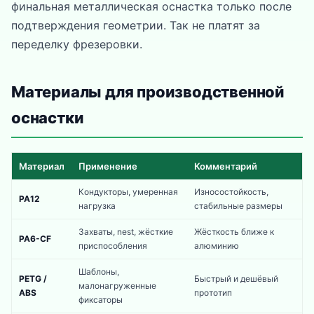
финальная металлическая оснастка только после
подтверждения геометрии. Так не платят за
переделку фрезеровки.
Материалы для производственной
оснастки
Материал
Применение
Комментарий
Кондукторы, умеренная
Износостойкость,
PA12
нагрузка
стабильные размеры
Захваты, nest, жёсткие
Жёсткость ближе к
PA6-CF
приспособления
алюминию
Шаблоны,
PETG /
Быстрый и дешёвый
малонагруженные
ABS
прототип
фиксаторы