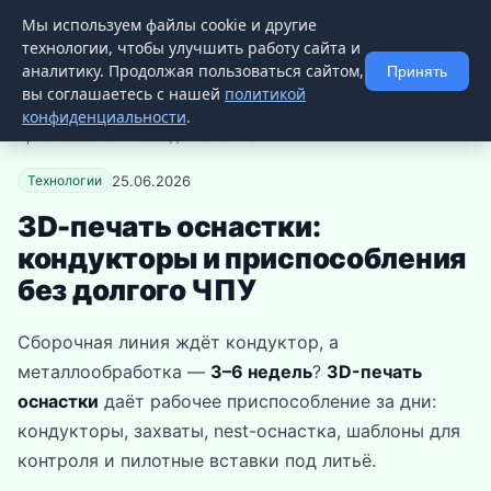
Мы используем файлы cookie и другие
3D
ZIPPER
📚 Статьи
📨 Телеграм
технологии, чтобы улучшить работу сайта и
аналитику. Продолжая пользоваться сайтом,
Принять
вы соглашаетесь с нашей
политикой
конфиденциальности
.
Главная
→
База знаний
→ 3D-печать оснастки: кондукторы и
приспособления без долгого ЧПУ
25.06.2026
Технологии
3D-печать оснастки:
кондукторы и приспособления
без долгого ЧПУ
Сборочная линия ждёт кондуктор, а
металлообработка —
3–6 недель
?
3D-печать
оснастки
даёт рабочее приспособление за дни:
кондукторы, захваты, nest-оснастка, шаблоны для
контроля и пилотные вставки под литьё.