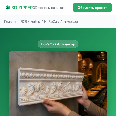
3D ZIPPER
3D-печать на заказ
Обсудить проект
Главная
/
B2B
/ Кейсы / HoReCa / Арт-декор
HoReCa / Арт-декор