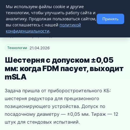
Мы используем файлы cookie и другие
3D
ZIPPER
📚 Статьи
📨 Телеграм
технологии, чтобы улучшить работу сайта и
аналитику. Продолжая пользоваться сайтом,
Принять
вы соглашаетесь с нашей
политикой
конфиденциальности
.
Главная
→
База знаний
→ Шестерня с допуском ±0,05 мм:
когда FDM пасует, выходит mSLA
21.04.2026
Технологии
Шестерня с допуском ±0,05
мм: когда FDM пасует, выходит
mSLA
Задача пришла от приборостроительного КБ:
шестерня редуктора для прецизионного
позиционирующего устройства. Допуск по
посадочному диаметру — ±0,05 мм. Тираж — 12
штук для стендовых испытаний.