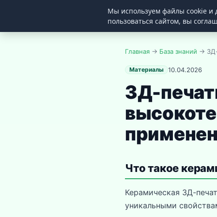
Мы используем файлы cookie и 
3D
ZIPPER
пользоваться сайтом, вы согла
Главная
→
База знаний
→ 3Д-
Материалы
10.04.2026
3Д-печат
высокоте
применен
Что такое керам
Керамическая 3Д-печат
уникальными свойствам