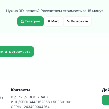
Нужна 3D-печать? Рассчитаем стоимость за 15 минут
📨 Телеграм
💬 Макс
📞 Позвонить
считать стоимость
Контакты
Де
Юр. лицо: ООО «САП»
ть,
ИНН/КПП: 3443152368 / 503801001
ОГРН: 1243400004264