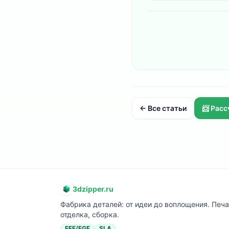
← Все статьи
📨 Рас
3dzipper.ru
Фабрика деталей: от идеи до воплощения. Печа
отделка, сборка.
FFF/FGF
SLA