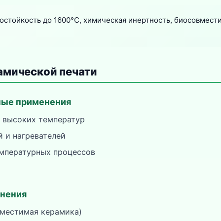
стойкость до 1600°C, химическая инертность, биосовмест
амической печати
ые применения
 высоких температур
й и нагревателей
мпературных процессов
нения
местимая керамика)