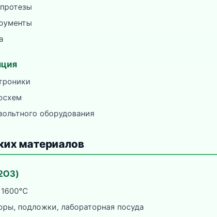
 протезы
трументы
а
яция
троники
осхем
вольтного оборудования
ких материалов
2O3)
 1600°C
оры, подложки, лабораторная посуда