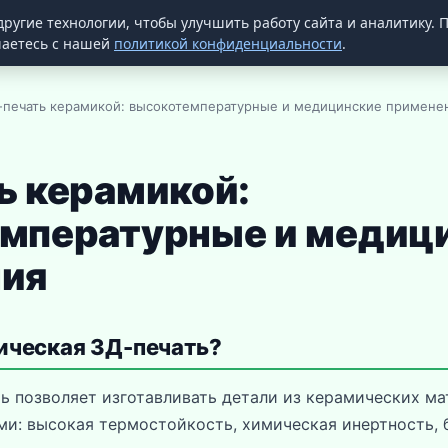
другие технологии, чтобы улучшить работу сайта и аналитику.
шаетесь с нашей
политикой конфиденциальности
.
печать керамикой: высокотемпературные и медицинские примене
ь керамикой:
мпературные и медиц
ия
ическая 3Д-печать?
ь позволяет изготавливать детали из керамических ма
и: высокая термостойкость, химическая инертность,