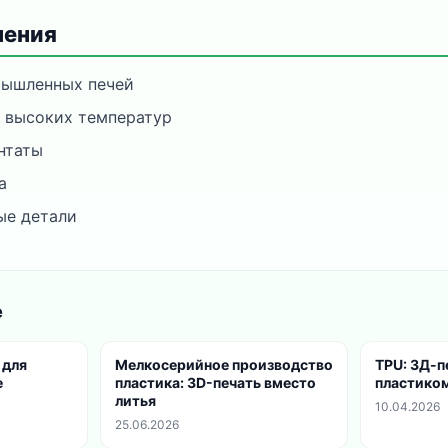
нения
мышленных печей
 высоких температур
нтаты
а
ые детали
е
 для
Мелкосерийное производство
TPU: 3Д-п
е
пластика: 3D-печать вместо
пластико
литья
10.04.2026
25.06.2026