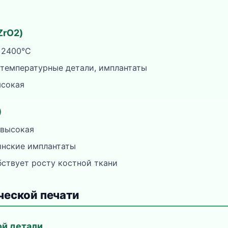
ZrO2)
 2400°C
температурные детали, имплантаты
ысокая
)
 высокая
инские имплантаты
бствует росту костной ткани
ческой печати
ой детали